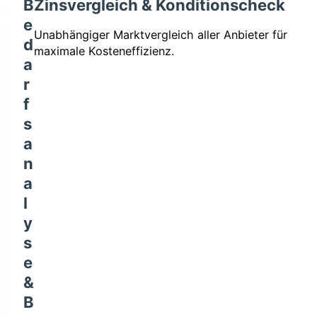
B
Zinsvergleich & Konditionscheck
e
Unabhängiger Marktvergleich aller Anbieter für
d
maximale Kosteneffizienz.
a
r
f
s
a
n
a
l
y
s
e
&
B