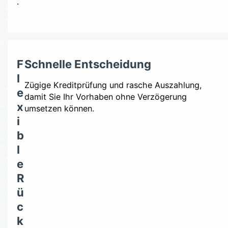
.
F
Schnelle Entscheidung
l
Zügige Kreditprüfung und rasche Auszahlung,
e
damit Sie Ihr Vorhaben ohne Verzögerung
x
umsetzen können.
i
b
l
e
R
ü
c
k