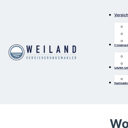
Versic
Finanz
Über U
Kontak
Wo