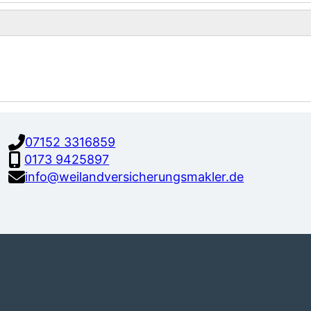
07152 3316859
0173 9425897
info@weilandversicherungsmakler.de